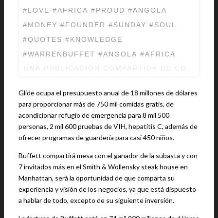
#LOVE #AFRICA #PROUD #ANGOLA
#MONEY #FOUNDER #SUNDAY #SOUL
#QUOTES #KNOWLEDGE
#WARRENBUFFET #ANGOLA #AFRICA
UNA PUBLICACIÓN COMPARTIDA DE CO- FUN
Glide ocupa el presupuesto anual de 18 millones de dólares
para proporcionar más de 750 mil comidas gratis, de
acondicionar refugio de emergencia para 8 mil 500
personas, 2 mil 600 pruebas de VIH, hepatitis C, además de
ofrecer programas de guardería para casi 450 niños.
Buffett compartirá mesa con el ganador de la subasta y con
7 invitados más en el Smith & Wollensky steak house en
Manhattan, será la oportunidad de que comparta su
experiencia y visión de los negocios, ya que está dispuesto
a hablar de todo, excepto de su siguiente inversión.