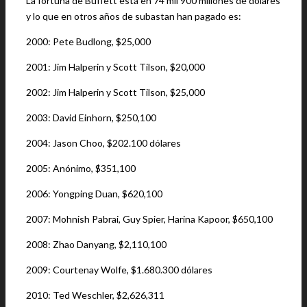
La fortuna de Buffett está en 74 mil 900 millones de dólares
y lo que en otros años de subastan han pagado es:
2000: Pete Budlong, $25,000
2001: Jim Halperin y Scott Tilson, $20,000
2002: Jim Halperin y Scott Tilson, $25,000
2003: David Einhorn, $250,100
2004: Jason Choo, $202.100 dólares
2005: Anónimo, $351,100
2006: Yongping Duan, $620,100
2007: Mohnish Pabrai, Guy Spier, Harina Kapoor, $650,100
2008: Zhao Danyang, $2,110,100
2009: Courtenay Wolfe, $1.680.300 dólares
2010: Ted Weschler, $2,626,311