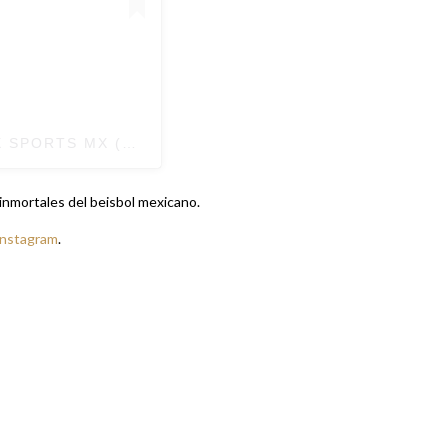
X SPORTS MX (@FOXSPORTSMX)
s inmortales del beisbol mexicano.
Instagram
.