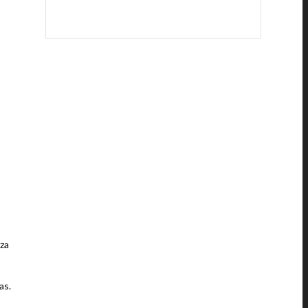
uza
as.