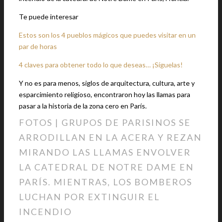
Te puede interesar
Estos son los 4 pueblos mágicos que puedes visitar en un
par de horas
4 claves para obtener todo lo que deseas… ¡Síguelas!
Y no es para menos, siglos de arquitectura, cultura, arte y
esparcimiento religioso, encontraron hoy las llamas para
pasar a la historia de la zona cero en París.
FOTOS | GRUPOS DE PARISINOS SE
ARRODILLAN EN LA ACERA Y REZAN
MIRANDO LAS LLAMAS ENVOLVER
LA CATEDRAL DE NOTRE DAME EN
PARÍS. MIENTRAS, LOS BOMBEROS
LUCHAN POR EXTINGUIR EL
INCENDIO