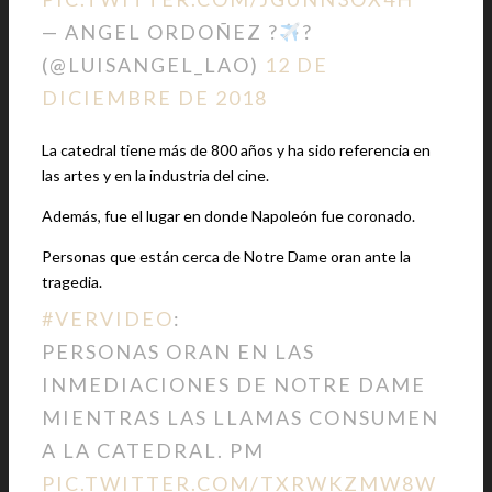
— ANGEL ORDOÑEZ ?
?
(@LUISANGEL_LAO)
12 DE
DICIEMBRE DE 2018
La catedral tiene más de 800 años y ha sido referencia en
las artes y en la industria del cine.
Además, fue el lugar en donde Napoleón fue coronado.
Personas que están cerca de Notre Dame oran ante la
tragedia.
#VERVIDEO
:
PERSONAS ORAN EN LAS
INMEDIACIONES DE NOTRE DAME
MIENTRAS LAS LLAMAS CONSUMEN
A LA CATEDRAL. PM
PIC.TWITTER.COM/TXRWKZMW8W