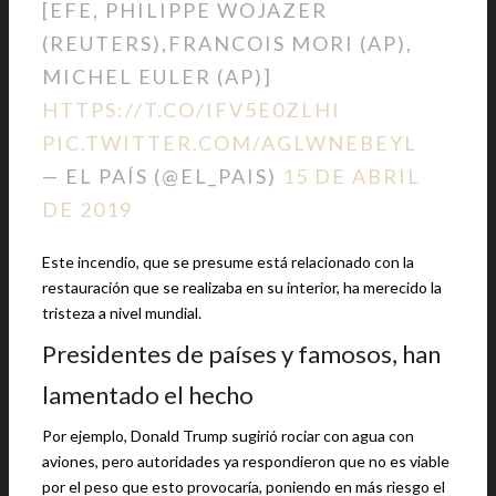
[EFE, PHILIPPE WOJAZER
(REUTERS),FRANCOIS MORI (AP),
MICHEL EULER (AP)]
HTTPS://T.CO/IFV5E0ZLHI
PIC.TWITTER.COM/AGLWNEBEYL
— EL PAÍS (@EL_PAIS)
15 DE ABRIL
DE 2019
Este incendio, que se presume está relacionado con la
restauración que se realizaba en su interior, ha merecido la
tristeza a nivel mundial.
Presidentes de países y famosos, han
lamentado el hecho
Por ejemplo, Donald Trump sugirió rociar con agua con
aviones, pero autoridades ya respondieron que no es viable
por el peso que esto provocaría, poniendo en más riesgo el