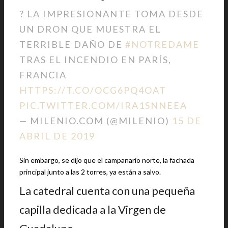
? LA IMPRESIONANTE TOMA DESDE
UN DRON QUE MUESTRA EL
TERRIBLE DAÑO DE
#NOTREDAME
TRAS EL INCENDIO EN PARÍS,
FRANCIA
HTTPS://T.CO/OCG6PQ4OAT
PIC.TWITTER.COM/IRA1SNNEEA
— MILENIO.COM (@MILENIO)
15 DE
ABRIL DE 2019
Sin embargo, se dijo que el campanario norte, la fachada
principal junto a las 2 torres, ya están a salvo.
La catedral cuenta con una pequeña
capilla dedicada a la Virgen de