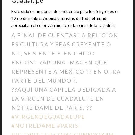
Guadalupe
Este sitio es un punto de encuentro para los feligreses el
12 de diciembre. Además, turistas de todo el mundo
apreciaban el color y ánimo de esta parte de la catedral.
A FINAL DE CUENTAS LA RELIGIÓN
ES CULTURA Y SEAS CREYENTE O
NO, SE SIENTE BIEN CHIDO
ENCONTRAR UNA IMAGEN QUE
REPRESENTE A MÉXICO ?? EN OTRA
PARTE DEL MUNDO ?.
??AQUÍ UNA CAPILLA DEDICADA A
LA VIRGEN DE GUADALUPE EN
NÔTRE DAME DE PARIS. ??
#VIRGENDEGUADALUPE
#NOTREDAME
#PARIS
PIC.TWITTER.COM/JGUNN3OX4H