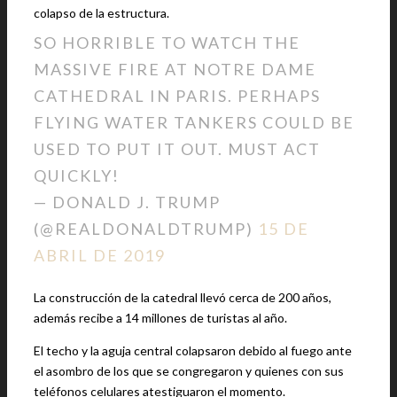
colapso de la estructura.
SO HORRIBLE TO WATCH THE
MASSIVE FIRE AT NOTRE DAME
CATHEDRAL IN PARIS. PERHAPS
FLYING WATER TANKERS COULD BE
USED TO PUT IT OUT. MUST ACT
QUICKLY!
— DONALD J. TRUMP
(@REALDONALDTRUMP)
15 DE
ABRIL DE 2019
La construcción de la catedral llevó cerca de 200 años,
además recibe a 14 millones de turistas al año.
El techo y la aguja central colapsaron debido al fuego ante
el asombro de los que se congregaron y quienes con sus
teléfonos celulares atestiguaron el momento.