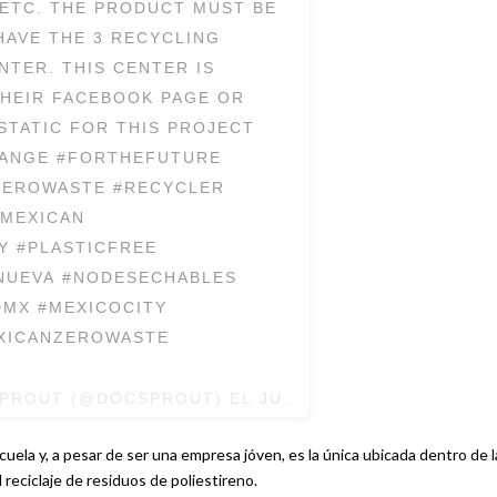
ETC. THE PRODUCT MUST BE
HAVE THE 3 RECYCLING
NTER. THIS CENTER IS
THEIR FACEBOOK PAGE OR
STATIC FOR THIS PROJECT
HANGE #FORTHEFUTURE
ZEROWASTE #RECYCLER
DMEXICAN
Y #PLASTICFREE
NUEVA #NODESECHABLES
DMX #MEXICOCITY
XICANZEROWASTE
SPROUT
(@DOCSPROUT) EL
JUL 24, 2017 AT 8:42 PD
ela y, a pesar de ser una empresa jóven, es la única ubicada dentro de l
eciclaje de residuos de poliestireno.