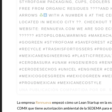
STYROFOAM PACKAGING, CUPS, COOLERS 
FREE FROM ORGANIC RESIDUES ????AND 
ARROWS
WITH A NUMBER 6 AT THE CE
LOCATED IN MEXICO CITY ??. CHECKOUT 
WEBSITE: RENNUEVA.COM WE ARE SOO EC
?????? #STOPGLOBALWARMING #MAKEAC
#GOGREEN #STYROFOAM #SAVEFOREST #
#RECYCLE #TRASHISFORTOSSERS #PROU
#MEXICANENGINEERING #PLASTICFREEJUL
#CEROBASURA #UNAM #INGENIEROS #REN
#CERODESECHOS #UNICEL #ENGINEER #C
#MEXICOGOESGREEN #MEXICOGREEN #ME
#PROUDMEXICAN #MEXICANECOSTYLE
UNA PUBLICACIÓN COMPARTIDA POR
DR. 
La empresa
Rennueva
empezó cómo un Lean Startup en la escu
CDMX que tiene autorización ambiental de la SEDEMA para el r