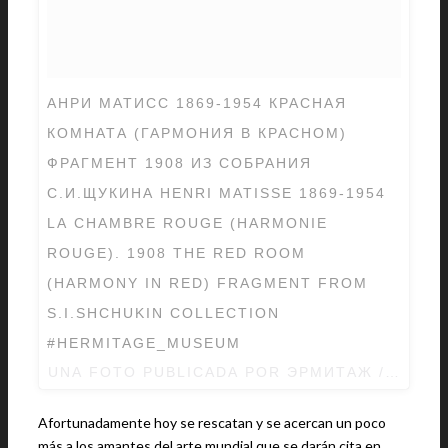
АНРИ МАТИСС 1869-1954 КРАСНАЯ
КОМНАТА (ГАРМОНИЯ В КРАСНОМ)
ФРАГМЕНТ 1908 ИЗ СОБРАНИЯ
С.И.ЩУКИНА HENRI MATISSE 1869-1954
LA CHAMBRE ROUGE (HARMONIE
ROUGE). 1908 THE RED ROOM
(HARMONY IN RED) FRAGMENT FROM
S.I.SHCHUKIN COLLECTION
#HERMITAGE_MUSEUM
UNA FOTO PUBLICADA POR ЭРМИТАЖ / HERM
Afortunadamente hoy se rescatan y se acercan un poco
más a los amantes del arte mundial que se darán cita en