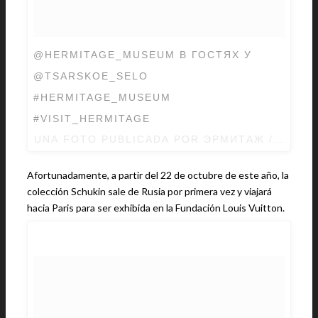
@HERMITAGE_MUSEUM В ГОСТЯХ У
@TSARSKOE_SELO
#HERMITAGE_MUSEUM
#VISIT_HERMITAGE
UNA FOTO PUBLICADA POR ЭРМИТАЖ / HERM
Afortunadamente, a partir del 22 de octubre de este año, la
colección Schukin sale de Rusia por primera vez y viajará
hacia Paris para ser exhibida en la Fundación Louis Vuitton.