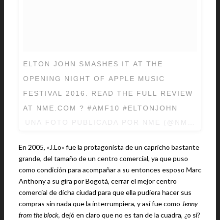
ELTON JOHN SMASHES IT AT THE
OPENING NIGHT OF APPLE MUSIC
FESTIVAL 2016. READ THE FULL REVIEW
AT NME.COM ? #AMF10 #ELTONJOHN
UNA FOTO PUBLICADA POR NME (@NMEMAGAZ
En 2005, «J.Lo» fue la protagonista de un capricho bastante
grande, del tamaño de un centro comercial, ya que puso
como condición para acompañar a su entonces esposo Marc
Anthony a su gira por Bogotá, cerrar el mejor centro
comercial de dicha ciudad para que ella pudiera hacer sus
compras sin nada que la interrumpiera, y así fue como
Jenny
from the block
, dejó en claro que no es tan de la cuadra, ¿o si?