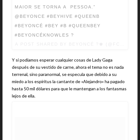
MAIOR SE TORNA A PESSOA.”
@BEYONCE #BEYHIVE #QUEENB
#BEYONCÉ #BEY #B #QUEENBEY
#BEYONCÉKNOWLES ?
A POST SHARED BY BEYONCÉ ?♚ (@FC_BEEY
Y si podíamos esperar cualquier cosas de Lady Gaga
después de su vestido de carne, ahora el tema no es nada
terrenal, sino paranormal, se especula que debido a su
miedo a los espíritus la cantante de «Alejandro» ha pagado
hasta 50 mil dólares para que le mantengan a los fantasmas
lejos de ella.