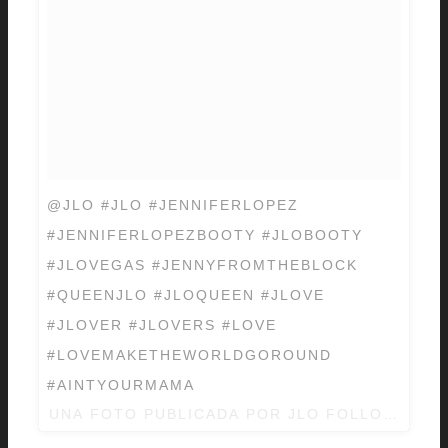
@JLO #JLO #JENNIFERLOPEZ
#JENNIFERLOPEZBOOTY #JLOBOOTY
#JLOVEGAS #JENNYFROMTHEBLOCK
#QUEENJLO #JLOQUEEN #JLOVE
#JLOVER #JLOVERS #LOVE
#LOVEMAKETHEWORLDGOROUND
#AINTYOURMAMA
UNA FOTO PUBLICADA POR JLO FOLLOWED 06