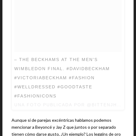
– THE BECKHAMS AT THE MEN'S
WIMBLEDON FINAL. #DAVIDBECKHAM
#VICTORIABECKHAM #FASHION
#WELLDRESSED #GOODTASTE
#FASHIONICONS
UNA FOTO PUBLICADA POR @BITTENJH EL
19 
Aunque si de parejas excéntricas hablamos podemos
mencionar a Beyoncé y Jay Z que juntos o por separado
tienen cómo darse gusto, ¿Un ejemplo? Los leggins de oro