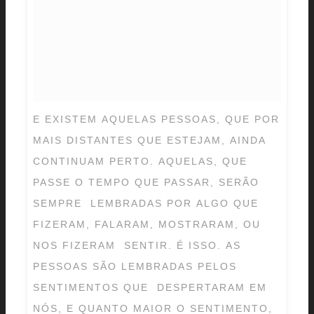
E EXISTEM AQUELAS PESSOAS, QUE POR
MAIS DISTANTES QUE ESTEJAM, AINDA
CONTINUAM PERTO. AQUELAS, QUE
PASSE O TEMPO QUE PASSAR, SERÃO
SEMPRE LEMBRADAS POR ALGO QUE
FIZERAM, FALARAM, MOSTRARAM, OU
NOS FIZERAM SENTIR. É ISSO. AS
PESSOAS SÃO LEMBRADAS PELOS
SENTIMENTOS QUE DESPERTARAM EM
NÓS, E QUANTO MAIOR O SENTIMENTO,