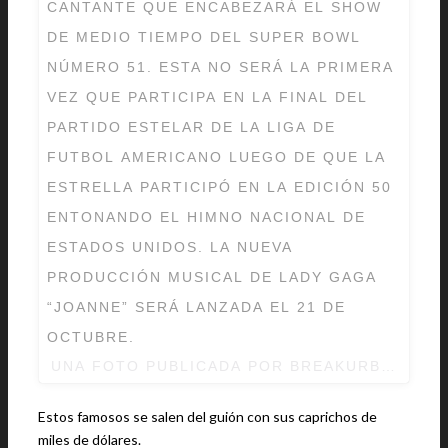
CANTANTE QUE ENCABEZARÁ EL SHOW
DE MEDIO TIEMPO DEL SUPER BOWL
NÚMERO 51. ESTA NO SERÁ LA PRIMERA
VEZ QUE PARTICIPA EN LA FINAL DEL
PARTIDO ESTELAR DE LA LIGA DE
FUTBOL AMERICANO LUEGO DE QUE LA
ESTRELLA PARTICIPÓ EN LA EDICIÓN 50
ENTONANDO EL HIMNO NACIONAL DE
ESTADOS UNIDOS. LA NUEVA
PRODUCCIÓN MUSICAL DE LADY GAGA
“JOANNE” SERÁ LANZADA EL 21 DE
OCTUBRE.
UNA FOTO PUBLICADA POR BREAKURBANORA
Estos famosos se salen del guión con sus caprichos de
miles de dólares.