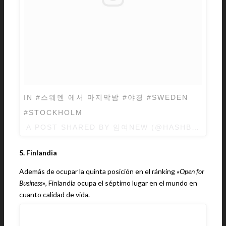
IN #스웨덴 에서 마지막밤 #야경 #SWEDEN
#STOCKHOLM
A POST SHARED BY 임여NEW (@HASHBROWN11
5. Finlandia
Además de ocupar la quinta posición en el ránking
«Open for
Business»
, Finlandia ocupa el séptimo lugar en el mundo en
cuanto calidad de vida.