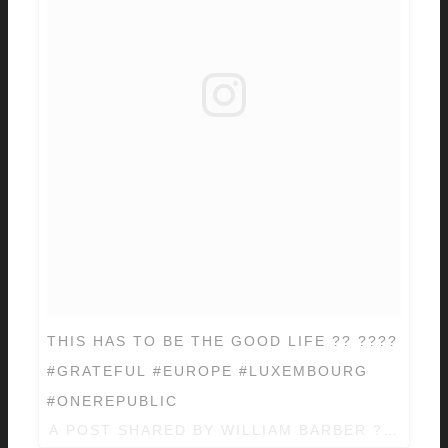
THIS HAS TO BE THE GOOD LIFE ?? ????
#GRATEFUL #EUROPE #LUXEMBOURG
#ONEREPUBLIC
A POST SHARED BY WILLIAM BARBER ?? (@KI