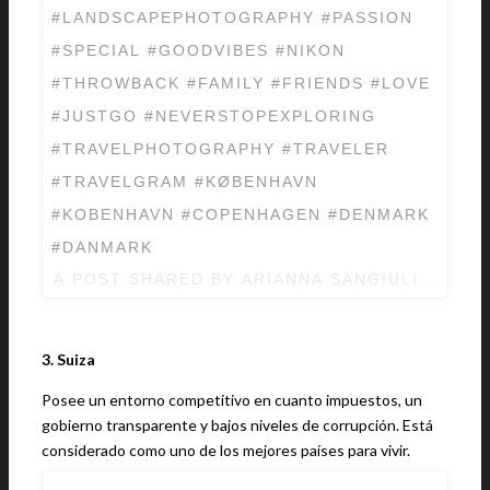
#LANDSCAPEPHOTOGRAPHY #PASSION
#SPECIAL #GOODVIBES #NIKON
#THROWBACK #FAMILY #FRIENDS #LOVE
#JUSTGO #NEVERSTOPEXPLORING
#TRAVELPHOTOGRAPHY #TRAVELER
#TRAVELGRAM #KØBENHAVN
#KOBENHAVN #COPENHAGEN #DENMARK
#DANMARK
A POST SHARED BY ARIANNA SANGIULIANO (
3. Suiza
Posee un entorno competitivo en cuanto impuestos, un
gobierno transparente y bajos niveles de corrupción. Está
considerado como uno de los mejores países para vivir.