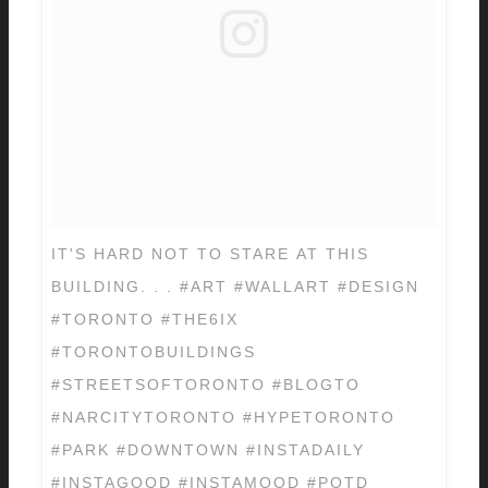
IT'S HARD NOT TO STARE AT THIS
BUILDING. . . #ART #WALLART #DESIGN
#TORONTO #THE6IX
#TORONTOBUILDINGS
#STREETSOFTORONTO #BLOGTO
#NARCITYTORONTO #HYPETORONTO
#PARK #DOWNTOWN #INSTADAILY
#INSTAGOOD #INSTAMOOD #POTD