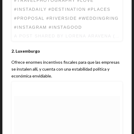
#TRAVELPHOTOGRAPHY #LOVE
#INSTADAILY #DESTINATION #PLACES
#PROPOSAL #RIVERSIDE #WEDDINGRING
#INSTAGRAM #INSTAGOOD
A POST SHARED BY LORENA ARAVENA (@LOR
2. Luxemburgo
Ofrece enormes incentivos fiscales para que las empresas
se instalen allí, y cuenta con una estabilidad política y
económica envidiable.