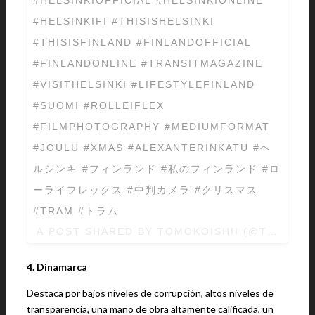
#HELSINKIFI #THISISHELSINKI
#THISISFINLAND #FINLANDOFFICIAL
#FINLANDONLINE #TRANSITMAGAZINE
#VISITHELSINKI #LIFESTYLEFINLAND
#SUOMI #ROLLEIFLEX
#FILMPHOTOGRAPHY #MEDIUMFORMAT
#JOULU #XMAS #ALEXANTERINKATU #ヘ
ルシンキ #フィンランド #私のフィンランド #ロ
ーライフレックス #中判カメラ #クリスマス
#TRAM #トラム
A POST SHARED BY TOMOKOISHII (@TOMOKO
4. Dinamarca
Destaca por bajos niveles de corrupción, altos niveles de
transparencia, una mano de obra altamente calificada, un