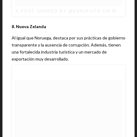
A POST SHARED BY @EVASFOTO
ON
MAR 29, 
8. Nueva Zelanda
Al igual que Noruega, destaca por sus prácticas de gobierno
transparente y la ausencia de corrupción. Además, tienen
una fortalecida industria turística y un mercado de
exportación muy desarrollado.