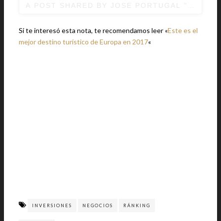
A POST SHARED 
Si te interesó esta nota, te recomendamos leer «
Este es el
mejor destino turístico de Europa en 2017
«
INVERSIONES
NEGOCIOS
RÁNKING