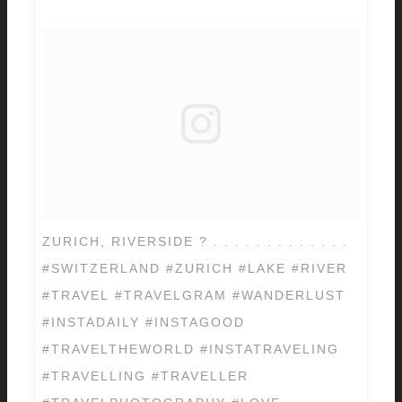
ZURICH, RIVERSIDE ? . . . . . . . . . . . . .
#SWITZERLAND #ZURICH #LAKE #RIVER
#TRAVEL #TRAVELGRAM #WANDERLUST
#INSTADAILY #INSTAGOOD
#TRAVELTHEWORLD #INSTATRAVELING
#TRAVELLING #TRAVELLER