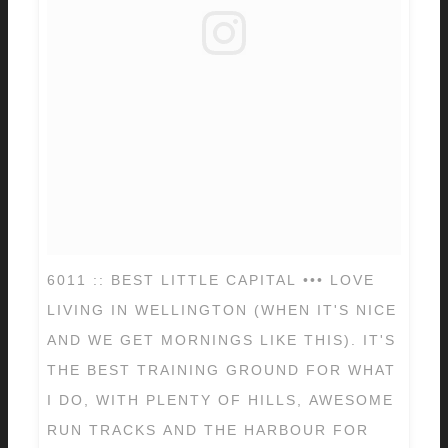
6011 :: BEST LITTLE CAPITAL ••• LOVE
LIVING IN WELLINGTON (WHEN IT'S NICE
AND WE GET MORNINGS LIKE THIS). IT'S
THE BEST TRAINING GROUND FOR WHAT
I DO, WITH PLENTY OF HILLS, AWESOME
RUN TRACKS AND THE HARBOUR FOR