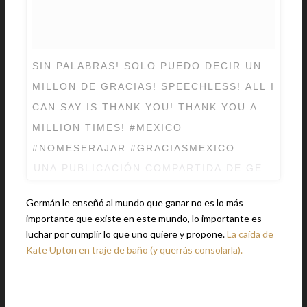
SIN PALABRAS! SOLO PUEDO DECIR UN
MILLON DE GRACIAS! SPEECHLESS! ALL I
CAN SAY IS THANK YOU! THANK YOU A
MILLION TIMES! #MEXICO
#NOMESERAJAR #GRACIASMEXICO
UNA PUBLICACIÓN COMPARTIDA DE
GERMAN 
Germán le enseñó al mundo que ganar no es lo más
importante que existe en este mundo, lo importante es
luchar por cumplir lo que uno quiere y propone.
La caída de
Kate Upton en traje de baño (y querrás consolarla).