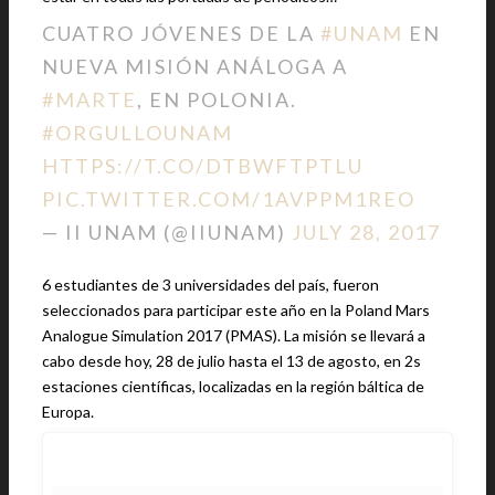
CUATRO JÓVENES DE LA
#UNAM
EN
NUEVA MISIÓN ANÁLOGA A
#MARTE
, EN POLONIA.
#ORGULLOUNAM
HTTPS://T.CO/DTBWFTPTLU
PIC.TWITTER.COM/1AVPPM1REO
— II UNAM (@IIUNAM)
JULY 28, 2017
6 estudiantes de 3 universidades del país, fueron
seleccionados para participar este año en la Poland Mars
Analogue Simulation 2017 (PMAS). La misión se llevará a
cabo desde hoy, 28 de julio hasta el 13 de agosto, en 2s
estaciones científicas, localizadas en la región báltica de
Europa.