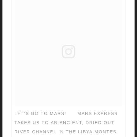
LET'S GO TO MARS!⠀ ⠀ MARS EXPRESS
TAKES US TO AN ANCIENT, DRIED OUT
RIVER CHANNEL IN THE LIBYA MONTES