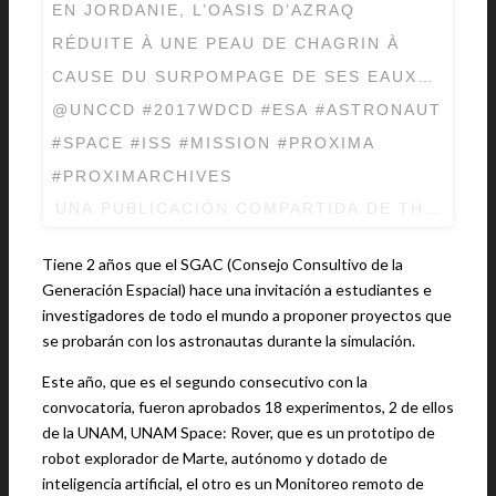
EN JORDANIE, L’OASIS D’AZRAQ
RÉDUITE À UNE PEAU DE CHAGRIN À
CAUSE DU SURPOMPAGE DE SES EAUX…
@UNCCD #2017WDCD #ESA #ASTRONAUT
#SPACE #ISS #MISSION #PROXIMA
#PROXIMARCHIVES
UNA PUBLICACIÓN COMPARTIDA DE THOMAS 
Tiene 2 años que el SGAC (Consejo Consultivo de la
Generación Espacial) hace una invitación a estudiantes e
investigadores de todo el mundo a proponer proyectos que
se probarán con los astronautas durante la simulación.
Este año, que es el segundo consecutivo con la
convocatoria, fueron aprobados 18 experimentos, 2 de ellos
de la UNAM, UNAM Space: Rover, que es un prototipo de
robot explorador de Marte, autónomo y dotado de
inteligencia artificial, el otro es un Monitoreo remoto de