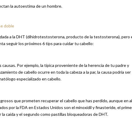
fectan la autoestima de un hombre.
se doble
edada a la DHT (dihidrotestosterona, producto de la testosterona), pero 
enta seguir los próximos 6 tips para cuidar tu cabello:
s causas. Por ejemplo, la típica proveniente de la herencia de tu padre y
amiento de cabello ocurre en toda la cabeza a la par, la causa podría ser
matólogo especializado en cabello.
agrosos que prometen recuperar el cabello que has perdido, aunque en a
os por la FDA en Estados Unidos son el minoxidil y finasteride, el prime
ir la caída y el segundo como pastillas bloqueadoras de DHT.