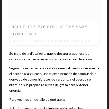
HAIR FLIP & EYE ROLL AT THE SAME
DAMN TIME!
A POST SHARED BY KIM KARDASHIAN WEST 
Se trata de la dieta keto, que le declara la guerra a los
carbohidratos, pero tienen un alto contenido de grasas.
Según los expertos, con este régimen alimenticio se elimina
el acceso a la glucosa, una fuente primaria de combustible
derivado de comer hidratos de carbono, y el cuerpo se
nutre de sus propias reservas de grasa para obtener
energía.
Pero veamos en detalle de qué trata:
1. Se fundamenta principalmente en la reducción de