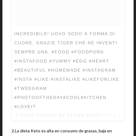
INCREDIBILE! UOVO SODO A FORMA DI
CUORE, GRAZIE TIGER CHE NE INVENTI
SEMPRE UNA. #FOOD #FOODPORN
#INSTAFOOD #YUMMY #EGG #HEART
#BEAUTIFUL #HOMEMADE #INSTAGRAM
#INSTA #LIKE #INSTALIKE #LIKEFORLIKE
#TWEEGRAM
#PHOTOOFTHEDAY#COOL#KITCHEN
#LOVEIT
A POST SHARED BY ELENA MONTI??? (@ELE
2.La dieta Keto es alta en consumo de grasas, baja en