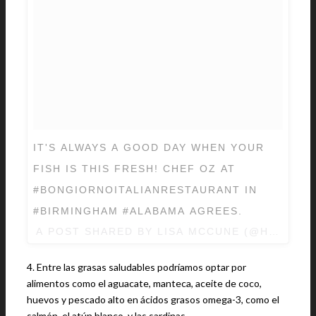
IT'S ALWAYS A GOOD DAY WHEN YOUR
FISH IS THIS FRESH! CHEF OZ AT
#BONGIORNOITALIANRESTAURANT IN
#BIRMINGHAM #ALABAMA AGREES.
A POST SHARED BY LISA MCCUNE (@HELLOV
4. Entre las grasas saludables podríamos optar por
alimentos como el aguacate, manteca, aceite de coco,
huevos y pescado alto en ácidos grasos omega-3, como el
salmón, el atún blanco, y las sardinas.