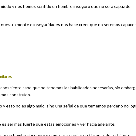
miedo y nos hemos sentido un hombre inseguro que no será capaz de
ue nuestra mente e inseguridades nos hace creer que no seremos capace
milares
consciente sabe que no tenemos las habilidades necesarias, sin embarg
emos construido.
 y esto no es algo malo, sino una señal de que tememos perder o no log
e es ser más fuerte que estas emociones y ver hacia adelante.
ser un hombre inseguro y empezar a confiar en ti y en todo tu talento…