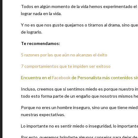
Todos en algún momento de la vida hemos experimentado el 
lograr nada en la vida.
Y no es que nos guste quejarnos o tirarnos al drama, sino q
de lograrlo.
Te recomendamos:
5 razones por las que aún no alcanzas el éxito
7 comportamientos que te impiden ser exitoso
Encuentra en el
Facebook
de Personalista más contenidos si
Incluso, creemos que si sentimos miedo es porque nuestro in
todo esto forma parte de un engaño que nosotros mismos h
Porque no eres un hombre inseguro, sino uno que tiene miedo
nuestras expectativas.
Lo importante no es sentir miedo o inseguridad, lo important
Por esto, queremos brindarte algunos consejos para dejar de 