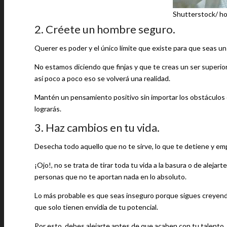
Shutterstock/ h
2. Créete un hombre seguro.
Querer es poder y el único límite que existe para que seas 
No estamos diciendo que finjas y que te creas un ser superio
así poco a poco eso se volverá una realidad.
Mantén un pensamiento positivo sin importar los obstáculos o 
lograrás.
3. Haz cambios en tu vida.
Desecha todo aquello que no te sirve, lo que te detiene y emp
¡Ojo!, no se trata de tirar toda tu vida a la basura o de aleja
personas que no te aportan nada en lo absoluto.
Lo más probable es que seas inseguro porque sigues creyendo
que solo tienen envidia de tu potencial.
Por esto, debes alejarte antes de que acaben con tu talento.