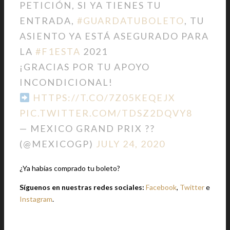
PETICIÓN, SI YA TIENES TU
ENTRADA,
#GUARDATUBOLETO
, TU
ASIENTO YA ESTÁ ASEGURADO PARA
LA
#F1ESTA
2021
¡GRACIAS POR TU APOYO
INCONDICIONAL!
HTTPS://T.CO/7Z05KEQEJX
PIC.TWITTER.COM/TDSZ2DQVY8
— MEXICO GRAND PRIX ??
(@MEXICOGP)
JULY 24, 2020
¿Ya habías comprado tu boleto?
Síguenos en nuestras redes sociales:
Facebook
,
Twitter
e
Instagram
.