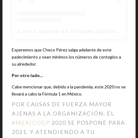
A POST SHARED BY ESTEBAN GUTIÉRREZ (@
Esperemos que Checo Pérez salga adelante de este
padecimiento y sean mínimos los números de contagios a
su alrededor.
Por otro lado…
Cabe mencionar que, debido a la pandemia, este 2020 no se
llevará a cabo la Fórmula 1 en México.
POR CAUSAS DE FUERZA MAYOR
AJENAS A LA ORGANIZACIÓN, EL
#MEXICOGP
2020 SE POSPONE PARA
2021. Y ATENDIENDO A TU