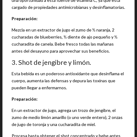
una oportunidad a esta fuente de vitamina C, ya que está
cargado de propiedades antimicrobianas y desinflamatorias.
Preparación:
Mezcla en un extractor de jugo el zumo de ½ naranja, 2
cucharadas de blueberries, ½ diente de ajo pequeño y ½
cucharadita de canela. Bebe fresco todas las mañanas
antes del desayuno para aprovechar sus beneficios.
3. Shot de jengibre y limón.
Esta bebida es un poderoso antioxidante que desinflama el
cuerpo, aumenta las defensas y depura las toxinas que
pueden llegar a enfermarnos.
Preparación:
En un extractor de jugo, agrega un trozo de jengibre, el
zumo de medio limón amarillo (o uno verde entero), 2 onzas
de jugo de toronja y una cucharadita de miel.
Procesa hasta obtener el shot concentrado y bebe antes