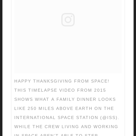
HAPPY THANKSGIVING FROM SPACE!
THIS TIMELAPSE VIDEO FROM 2015
SHOWS WHAT A FAMILY DINNER LOOKS
LIKE 250 MILES ABOVE EARTH ON THE
INTERNATIONAL SPACE STATION (@ISS).
WHILE THE CREW LIVING AND WORKING
IN SPACE AREN’T ABLE TO STEP