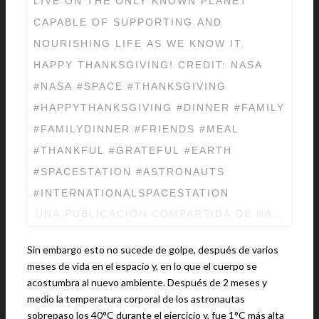
LIVE ON THE ONLY KNOWN PLANET
CAPABLE OF SUPPORTING AND
NOURISHING LIFE AS WE KNOW IT.
HAPPY THANKSGIVING! CREDIT: NASA
#NASA #SPACE #THANKSGIVING
#HAPPYTHANKSGIVING #DINNER #FAMILY
#FAMILYDINNER #FRIENDS #MEAL
#THANKFUL #GRATEFUL #EARTH
#SPACESTATION #ASTRONAUTS
#INTERNATIONALSPACESTATION
UNA PUBLICACIÓN COMPARTIDA DE
NASA
(@N
Sin embargo esto no sucede de golpe, después de varios
meses de vida en el espacio y, en lo que el cuerpo se
acostumbra al nuevo ambiente. Después de 2 meses y
medio la temperatura corporal de los astronautas
sobrepaso los 40°C durante el ejercicio y, fue 1°C más alta