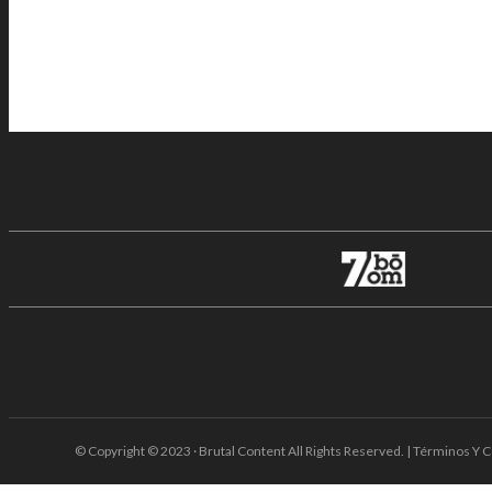
© Copyright © 2023 · Brutal Content All Rights Reserved. | Términos Y C