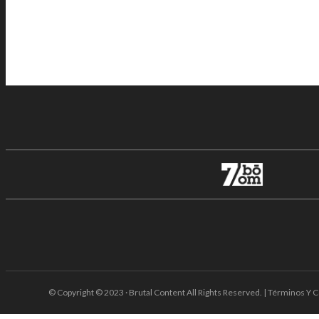
© Copyright © 2023 · Brutal Content All Rights Reserved. | Términos Y C