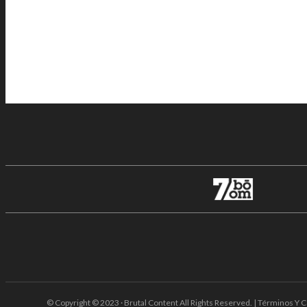
© Copyright © 2023 · Brutal Content All Rights Reserved. | Términos Y C