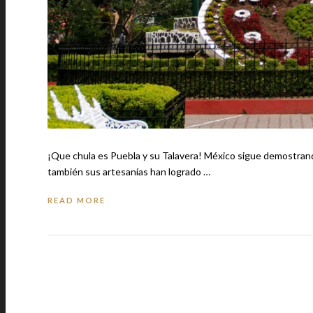
¡Que chula es Puebla y su Talavera! México sigue demostrando que es un lugar bellísimo y no solo en cuanto a sus paisajes y ciudades,
también sus artesanías han logrado …
READ MORE