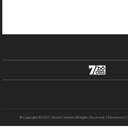
© Copyright © 2023 · Brutal Content All Rights Reserved. | Términos Y C