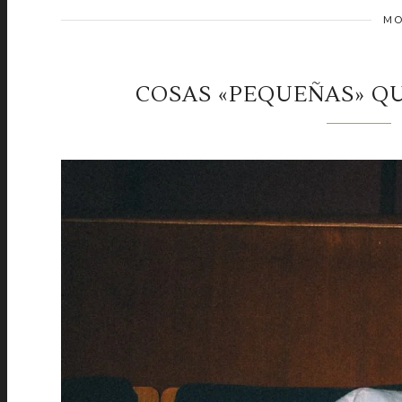
MO
COSAS «PEQUEÑAS» QU