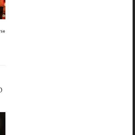
rse
O