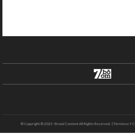
© Copyright © 2023 · Brutal Content All Rights Reserved. | Términos Y C