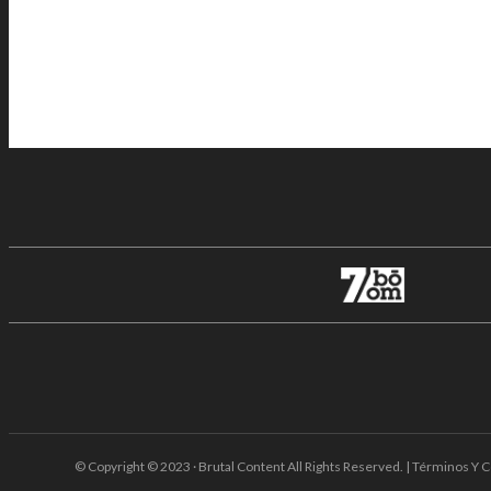
© Copyright © 2023 · Brutal Content All Rights Reserved. | Términos Y C