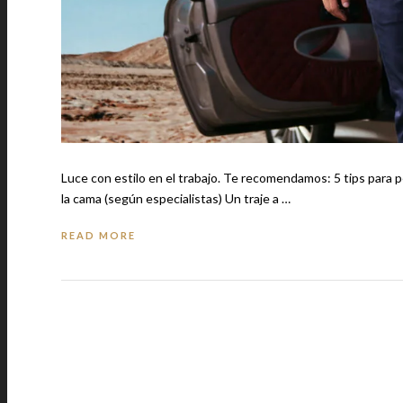
Luce con estilo en el trabajo. Te recomendamos: 5 tips para perder peso a los 40… ¡Sí, es posible! Los mexicanos son los más activos en
la cama (según especialistas) Un traje a …
READ MORE