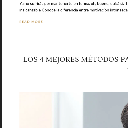
Ya no sufrirás por mantenerte en forma, oh, bueno, quizá sí. Te puede interesar Los consejos que necesitas para por fin acercarte a la
inalcanzable Conoce la diferencia entre motivación intríns
READ MORE
LOS 4 MEJORES MÉTODOS P