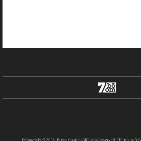
© Copyright © 2023 · Brutal Content All Rights Reserved. | Términos Y C