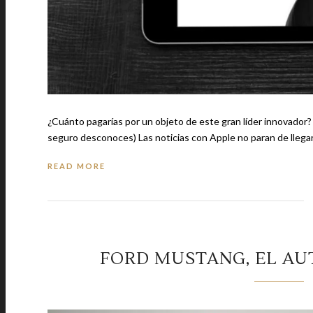
¿Cuánto pagarías por un objeto de este gran líder innovador? Te recomendamos: 6 terribles errores que cometes con tu cabello (
seguro desconoces) Las noticias con Apple no paran de lleg
READ MORE
FORD MUSTANG, EL A