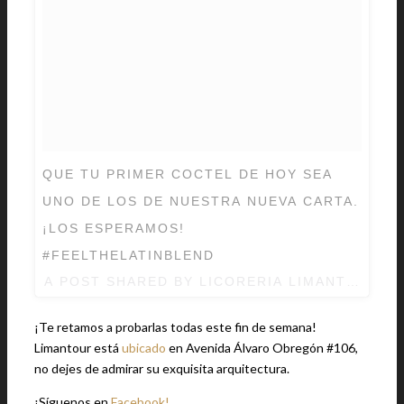
QUE TU PRIMER COCTEL DE HOY SEA
UNO DE LOS DE NUESTRA NUEVA CARTA.
¡LOS ESPERAMOS!
#FEELTHELATINBLEND
A POST SHARED BY LICORERIA LIMANTOUR 
¡Te retamos a probarlas todas este fin de semana!
Limantour está
ubicado
en Avenida Álvaro Obregón #106,
no dejes de admirar su exquisita arquitectura.
¡Síguenos en
Facebook!