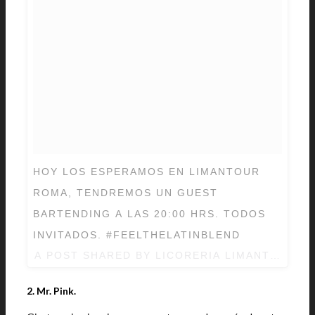
HOY LOS ESPERAMOS EN LIMANTOUR
ROMA, TENDREMOS UN GUEST
BARTENDING A LAS 20:00 HRS. TODOS
INVITADOS. #FEELTHELATINBLEND
A POST SHARED BY LICORERIA LIMANTOUR 
2. Mr. Pink.