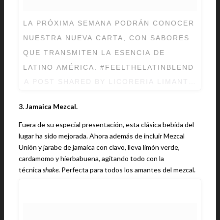
LA PRÓXIMA SEMANA PODRÁN CONOCER
NUESTRA NUEVA CARTA, CON SABORES
QUE TRANSMITEN LA ESENCIA DE
LATINO AMÉRICA. #FEELTHELATINBLEND
A POST SHARED BY LICORERIA LIMANTOUR 
3. Jamaica Mezcal.
Fuera de su especial presentación, esta clásica bebida del
lugar ha sido mejorada. Ahora además de incluir Mezcal
Unión y jarabe de jamaica con clavo, lleva limón verde,
cardamomo y hierbabuena, agitando todo con la
técnica
shake
. Perfecta para todos los amantes del mezcal.