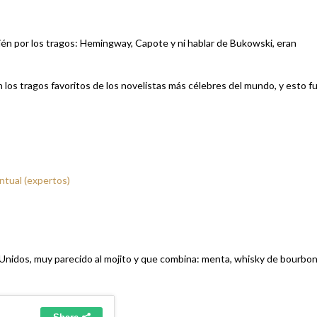
bién por los tragos: Hemingway, Capote y ni hablar de Bukowski, eran
an los tragos favoritos de los novelistas más célebres del mundo, y esto f
ntual (expertos)
s Unidos, muy parecido al mojito y que combina: menta, whisky de bourbon