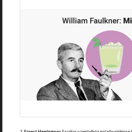
2.
Ernest Hemingway.
Escritor y periodista estadounidense 