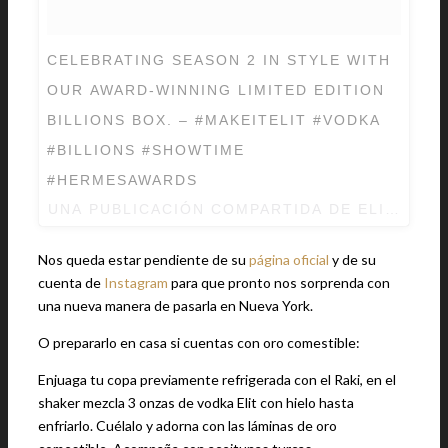
CELEBRATING SEASON 2 IN STYLE WITH
OUR AWARD-WINNING LIMITED EDITION
BILLIONS BOX. – #MAKEITELIT #VODKA
#BILLIONS #SHOWTIME
#HERMESAWARDS
UNA PUBLICACIÓN COMPARTIDA DE ELIT VOD
Nos queda estar pendiente de su
página oficial
y de su
cuenta de
Instagram
para que pronto nos sorprenda con
una nueva manera de pasarla en Nueva York.
O prepararlo en casa si cuentas con oro comestible:
Enjuaga tu copa previamente refrigerada con el Raki, en el
shaker mezcla 3 onzas de vodka Elit con hielo hasta
enfriarlo. Cuélalo y adorna con las láminas de oro