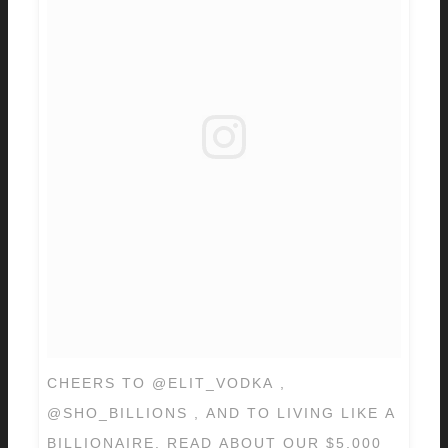
CHEERS TO @ELIT_VODKA ,
@SHO_BILLIONS , AND TO LIVING LIKE A
BILLIONAIRE. READ ABOUT OUR $5,000