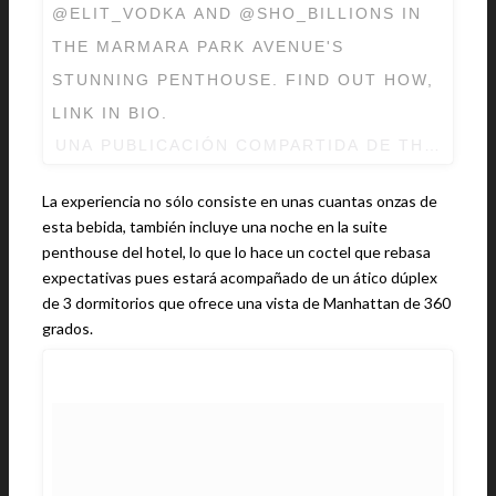
@ELIT_VODKA AND @SHO_BILLIONS IN
THE MARMARA PARK AVENUE'S
STUNNING PENTHOUSE. FIND OUT HOW,
LINK IN BIO.
UNA PUBLICACIÓN COMPARTIDA DE THE MAR
La experiencia no sólo consiste en unas cuantas onzas de
esta bebida, también incluye una noche en la suite
penthouse del hotel, lo que lo hace un coctel que rebasa
expectativas pues estará acompañado de un ático dúplex
de 3 dormitorios que ofrece una vista de Manhattan de 360 ​​
grados.