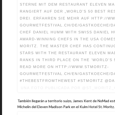
STERNE MIT DEM RESTAURANT ELEVEN MA
RANGIERT AUF DER „WORLD’S 50 BEST RE
DREI. ERFAHREN SIE MEHR AUF HTTP://W
GOURMETFESTIVAL.CH/DE/GASTKOECHE/D
CHEF DANIEL HUMM WITH SWISS DANIEL 
AWARD-WINNING CHEFS IN THE USA COMES
MORITZ. THE MASTER CHEF HAS CONTINU
STARS WITH THE RESTAURANT ELEVEN MA
RANKS IN THIRD PLACE ON THE ‘WORLD’S 
READ MORE ON HTTP://WWW.STMORITZ-
GOURMETFESTIVAL.CH/EN/GASTKOECHE/D
#THEBESTFROMTHEWEST #STMORITZ @D
UNA FOTO PUBLICADA POR @ST_MORITZ
También llegarán a territorio suizo, James Kent de NoMad est
Michelin del Eleven Madison Park en el Kulm Hotel St. Moritz.