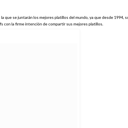
 la que se juntarán los mejores platillos del mundo, ya que desde 1994, s
sede del Festival Gourmet St Moritz, en el que se reúnen chefs con la firme intención de compartir sus mejores platillos.