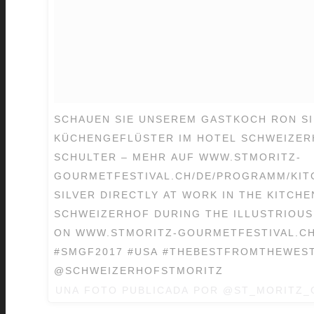
SCHAUEN SIE UNSEREM GASTKOCH RON SI
KÜCHENGEFLÜSTER IM HOTEL SCHWEIZERH
SCHULTER – MEHR AUF WWW.STMORITZ-
GOURMETFESTIVAL.CH/DE/PROGRAMM/KIT
SILVER DIRECTLY AT WORK IN THE KITCH
SCHWEIZERHOF DURING THE ILLUSTRIOUS
ON WWW.STMORITZ-GOURMETFESTIVAL.C
#SMGF2017 #USA #THEBESTFROMTHEWES
@SCHWEIZERHOFSTMORITZ
UNA FOTO PUBLICADA POR @ST_MORITZ_