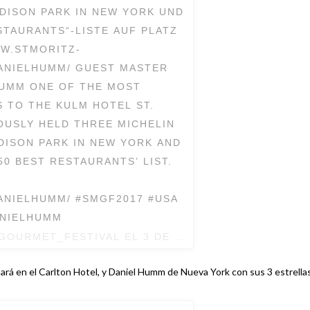
DISON PARK IN NEW YORK UND
STAURANTS“-LISTE AUF PLATZ
WW.STMORITZ-
ANIELHUMM/ GUEST MASTER
HUMM ONE OF THE MOST
 TO THE KULM HOTEL ST.
OUSLY HELD THREE MICHELIN
DISON PARK IN NEW YORK AND
50 BEST RESTAURANTS’ LIST.
ANIELHUMM/ #SMGF2017 #USA
ANIELHUMM
_GOURMET_FESTIVAL EL
3 DE ENE DE 2017 A LA(S) 2
ará en el Carlton Hotel, y Daniel Humm de Nueva York con sus 3 estrella