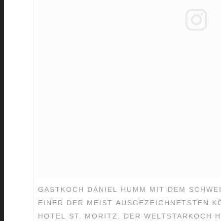
GASTKOCH DANIEL HUMM MIT DEM SCHWEI
EINER DER MEIST AUSGEZEICHNETSTEN K
HOTEL ST. MORITZ. DER WELTSTARKOCH HÄ