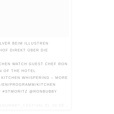
LVER BEIM ILLUSTREN
OF DIREKT ÜBER DIE
CHEN WATCH GUEST CHEF RON
EN OF THE HOTEL
 KITCHEN WHISPERING – MORE
H/EN/PROGRAMM/KITCHEN
T #STMORITZ @RONBUBBY
GOURMET_FESTIVAL EL
30 DE DIC DE 2016 A LA(S) 