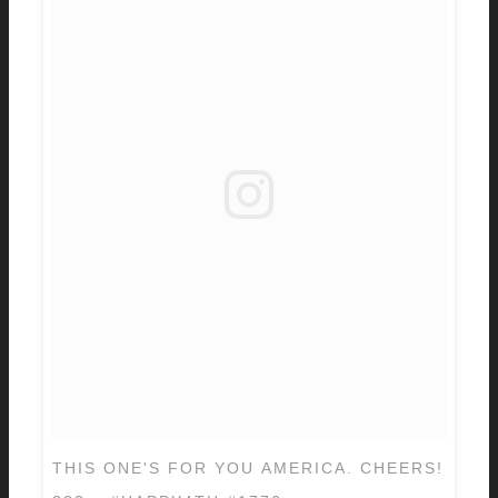
THIS ONE'S FOR YOU AMERICA. CHEERS!