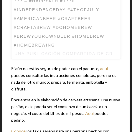
??? – #HAPPY4TH #1776
#INDEPENDENCEDAY #4THOFJULY
#AMERICANBEER #CRAFTBEER
#CRAFTABREW #DOHOMEBREW
#BREWYOUROWNBEER #HOMEBREW
#HOMEBREWING
UNA PUBLICACIÓN COMPARTIDA DE CRAFTAB
Si aún no estás seguro de poder con el paquete,
aquí
puedes consultar las instrucciones completas, pero no es
nada del otro mundo: prepara, fermenta, embotella y
disfruta.
Encuentra en la elaboración de cerveza artesanal una nueva
pasión, este podría ser el comienzo de un
hobbie
o un
negocio. El costo del kit es de mil pesos.
Aquí
puedes
pedirlo.
Conoce
los taxis aéreos para una persona hechos con