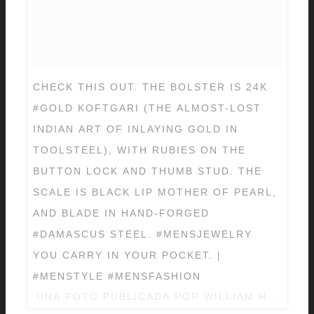
CHECK THIS OUT. THE BOLSTER IS 24K
#GOLD KOFTGARI (THE ALMOST-LOST
INDIAN ART OF INLAYING GOLD IN
TOOLSTEEL), WITH RUBIES ON THE
BUTTON LOCK AND THUMB STUD. THE
SCALE IS BLACK LIP MOTHER OF PEARL,
AND BLADE IN HAND-FORGED
#DAMASCUS STEEL. #MENSJEWELRY
YOU CARRY IN YOUR POCKET. |
#MENSTYLE #MENSFASHION
UNA FOTO PUBLICADA POR WILLIAM HENRY 