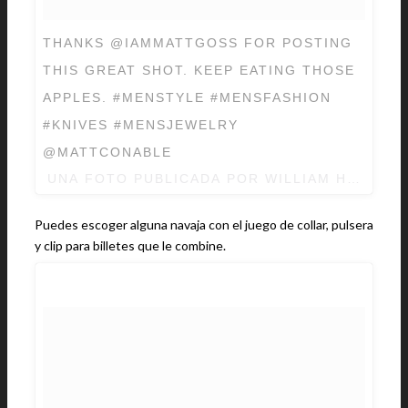
THANKS @IAMMATTGOSS FOR POSTING
THIS GREAT SHOT. KEEP EATING THOSE
APPLES. #MENSTYLE #MENSFASHION
#KNIVES #MENSJEWELRY
@MATTCONABLE
UNA FOTO PUBLICADA POR WILLIAM HENRY 
Puedes escoger alguna navaja con el juego de collar, pulsera
y clip para billetes que le combine.