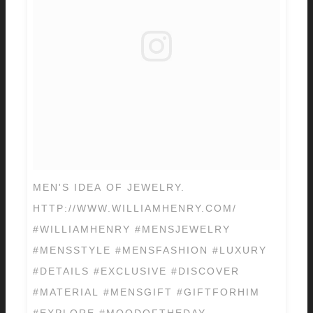
MEN'S IDEA OF JEWELRY.
HTTP://WWW.WILLIAMHENRY.COM/
#WILLIAMHENRY #MENSJEWELRY
#MENSSTYLE #MENSFASHION #LUXURY
#DETAILS #EXCLUSIVE #DISCOVER
#MATERIAL #MENSGIFT #GIFTFORHIM
#EXPLORE #MOODOFTHEDAY