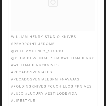
WILLIAM HENRY STUDIO KNIVES
SPEARPOINT JEROME
@WILLIAMHENRY_STUDIO
@PECADOSVENIALESFM #WILLIAMHENRY
#WILLIAMHENRYKNIVES
#PECADOSVENIALES
#PECADOSVENIALESFM #NAVAJAS
#FOLDINGKNIVES #CUCHILLOS #KNIVES
#LUJO #LUXURY #ESTILODEVIDA
#LIFESTYLE