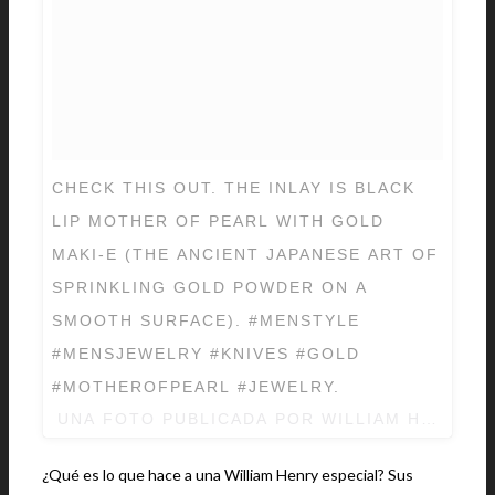
CHECK THIS OUT. THE INLAY IS BLACK
LIP MOTHER OF PEARL WITH GOLD
MAKI-E (THE ANCIENT JAPANESE ART OF
SPRINKLING GOLD POWDER ON A
SMOOTH SURFACE). #MENSTYLE
#MENSJEWELRY #KNIVES #GOLD
#MOTHEROFPEARL #JEWELRY.
UNA FOTO PUBLICADA POR WILLIAM HENRY 
¿Qué es lo que hace a una William Henry especial? Sus