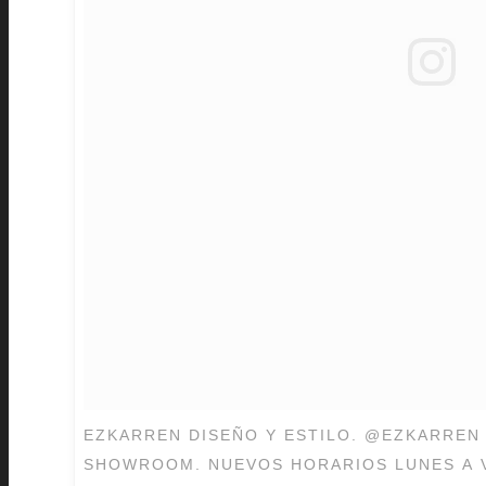
EZKARREN DISEÑO Y ESTILO. @EZKARREN DE VENTA EN NUESTRO
SHOWROOM. NUEVOS HORARIOS LUNES A VI