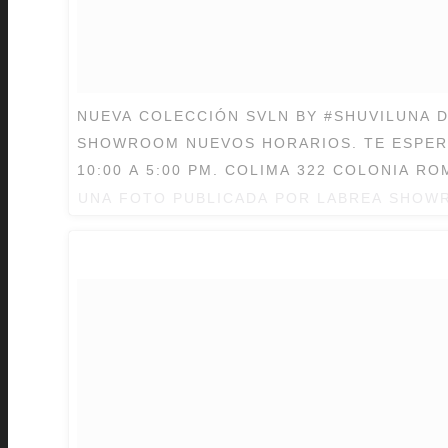
NUEVA COLECCIÓN SVLN BY #SHUVILUNA 
SHOWROOM NUEVOS HORARIOS. TE ESPER
10:00 A 5:00 PM. COLIMA 322 COLONIA RO
UNA FOTO PUBLICADA POR LABREA SHO