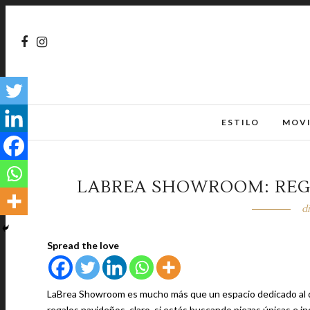
ESTILO
MOV
LABREA SHOWROOM: REG
d
Spread the love
LaBrea Showroom es mucho más que un espacio dedicado al di
regalos navideños, claro, si estás buscando piezas únicas e in