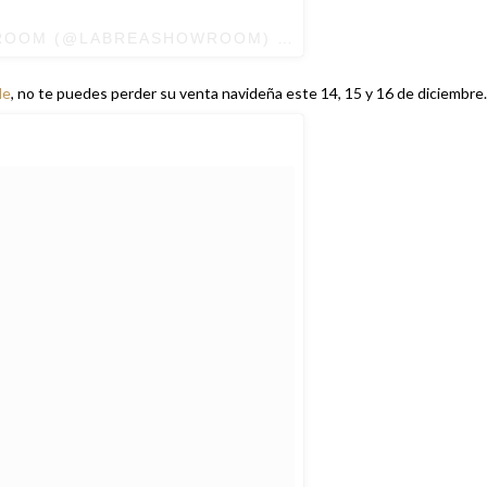
WROOM (@LABREASHOWROOM) EL
30 DE SEP DE 2016 
le
, no te puedes perder su venta navideña este 14, 15 y 16 de diciembre.