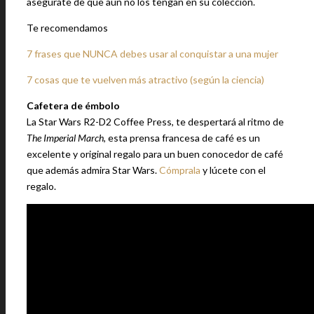
asegúrate de que aún no los tengan en su colección.
Te recomendamos
7 frases que NUNCA debes usar al conquistar a una mujer
7 cosas que te vuelven más atractivo (según la ciencia)
Cafetera de émbolo
La Star Wars R2-D2 Coffee Press, te despertará al ritmo de
The Imperial March
, esta prensa francesa de café es un
excelente y original regalo para un buen conocedor de café
que además admira Star Wars.
Cómprala
y lúcete con el
regalo.