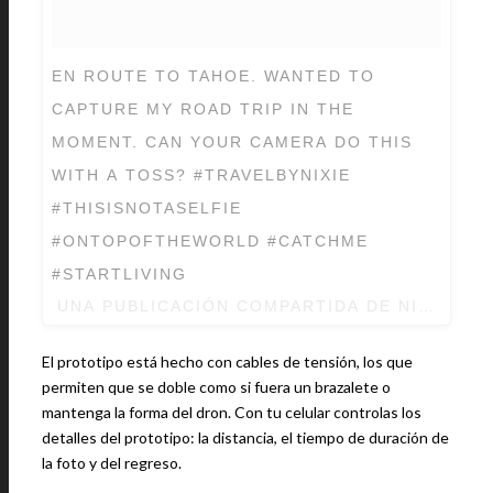
EN ROUTE TO TAHOE. WANTED TO
CAPTURE MY ROAD TRIP IN THE
MOMENT. CAN YOUR CAMERA DO THIS
WITH A TOSS? #TRAVELBYNIXIE
#THISISNOTASELFIE
#ONTOPOFTHEWORLD #CATCHME
#STARTLIVING
UNA PUBLICACIÓN COMPARTIDA DE NIXIE LAB
El prototipo está hecho con cables de tensión, los que
permiten que se doble como si fuera un brazalete o
mantenga la forma del dron. Con tu celular controlas los
detalles del prototipo: la distancia, el tiempo de duración de
la foto y del regreso.