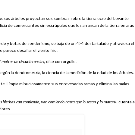
uosos árboles proyectan sus sombras sobre la tierra ocre del Levante
icia de comerciantes sin escrúpulos que los arrancan de la tierra en aras
de y botas de senderismo, se baja de un 4×4 destartalado y atraviesa el
 parece desafiar el viento frío.
 metros de circunferencia»
, dice con orgullo.
gún la dendrometría, la ciencia de la medición de la edad de los árboles.
te. Limpia minuciosamente sus enrevesadas ramas y elimina las malas
las hierbas van comiendo, van comiendo hasta que lo secan y lo matan»
, cuenta a
dores.