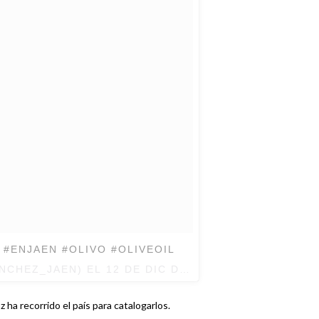
 #ENJAEN #OLIVO #OLIVEOIL
ANCHEZ_JAEN) EL
12 DE DIC DE 2016 A LA(S) 7:25 P
a recorrido el país para catalogarlos.