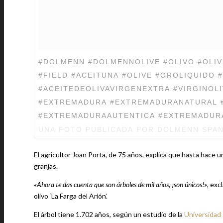
#DOLMENN #DOLMENNOLIVE #OLIVO #OLIV
#FIELD #ACEITUNA #OLIVE #OROLIQUIDO #OLIVEOIL
#ACEITEDEOLIVAVIRGENEXTRA #VIRGINOL
#EXTREMADURA #EXTREMADURANATURAL 
#EXTREMADURAAUTENTICA #EXTREMADURA
UNA FOTO PUBLICADA POR DOLMENN SPAN
El agricultor Joan Porta, de 75 años, explica que hasta hace u
granjas.
«Ahora te das cuenta que son árboles de mil años, ¡son únicos!»
, exc
olivo ‘La Farga del Arión’.
El árbol tiene 1.702 años, según un estudio de la
Universidad 