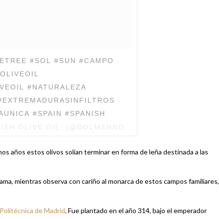
ETREE #SOL #SUN #CAMPO
IVEOIL #NATURALEZA
#EXTREMADURASINFILTROS
UNICA #SPAIN #SPANISH
ISH OLIVE OIL. (@DOLMENNOLIVE) EL
19 DE ENE DE
nos años estos olivos solían terminar en forma de leña destinada a las
lama, mientras observa con cariño al monarca de estos campos familiares,
Politécnica de Madrid
. Fue plantado en el año 314, bajo el emperador