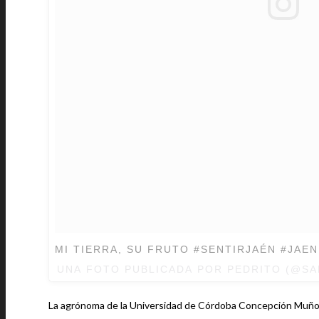
MI TIERRA, SU FRUTO #SENTIRJAÉN #JAEN
UNA FOTO PUBLICADA POR PEDRITO (@S
La agrónoma de la Universidad de Córdoba Concepción Muñoz h