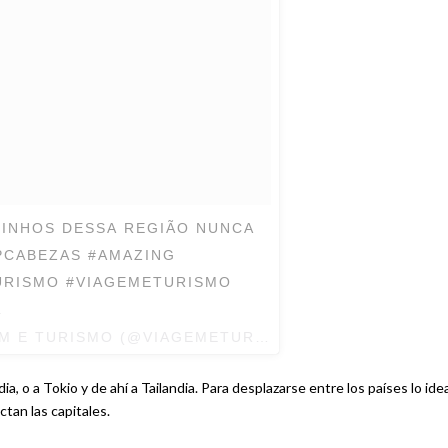
BRINHOS DESSA REGIÃO NUNCA
SPCABEZAS #AMAZING
URISMO #VIAGEMETURISMO
A
EM E TURISMO (@VIAGEMETURISMO) EL
25 DE ENE D
a, o a Tokio y de ahí a Tailandia. Para desplazarse entre los países lo ide
ctan las capitales.