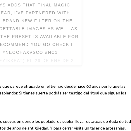
YS ADDS THAT FINAL MAGIC
EAR, I’VE PARTNERED WITH
 BRAND NEW FILTER ON THE
GETTABLE IMAGES AS WELL AS
 THE PRESET IS AVAILABLE FOR
 RECOMMEND YOU GO CHECK IT
HA #NEOCHAXVSCO #NC1
EYIKKEAT) EL
26 DE ENE DE 2017 A LA(S) 5:45 PST
ís que parece atrapado en el tiempo desde hace 60 años por lo que las
splendor. Si tienes suerte podrás ser testigo del ritual que siguen los
uas cuevas en donde los pobladores suelen llevar estatuas de Buda de to
os de años de antigüedad. Y para cerrar visita un taller de artesanías.