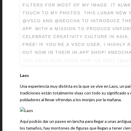
FILTERS FOR MOST OF MY IMAGE. IT ALWA
TOUCH TO MY PHOTOS. THIS LUNAR NEW Y
@VSCO AND @NEOCHA TO INTRODUCE THE
APP. WITH A MISSION TO PRODUCE UNFOR
CELEBRATE CREATIVITY CULTURE IN ASIA,
FREE! IF YOU’RE A VSCO USER, I HIGHLY
OUT NOW IN THEIR IN-APP SHOP! #NEOC
UNA FOTO PUBLICADA POR YIK KEAT (@LE
Laos
Una experiencia muy distinta es la que se vive en Laos, un pa
tradiciones están totalmente vivas con todo su significado y e
pobladores al llevar ofrendas a los monjes por la mañana.
Aquí podrás dar un paseo en lancha para llegar a unas antig
los tamaños, hay montones de figuras que llegan a tener cient