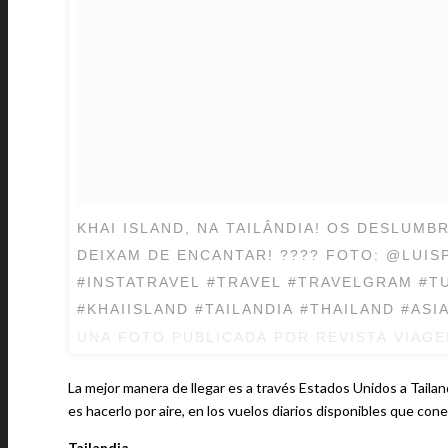
KHAI ISLAND, NA TAILÂNDIA! OS DESLUM
DEIXAM DE ENCANTAR! ???? FOTO: @LUI
#INSTATRAVEL #TRAVEL #TRAVELGRAM #T
#KHAIISLAND #TAILANDIA #THAILAND #ASI
UNA FOTO PUBLICADA POR REVISTA VIAG
La mejor manera de llegar es a través Estados Unidos a Tailandi
es hacerlo por aire, en los vuelos diarios disponibles que cone
Tailandia