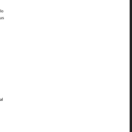
lo
sus
al