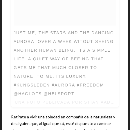
JUST ME, THE STARS AND THE DANCING
AURORA. OVER A WEEK WITOUT SEEING
ANOTHER HUMAN BEING. ITS A SIMPLE
LIFE. A QUIET WAY OF BEEING THAT
GETS ME THAT MUCH CLOSER TO
NATURE. TO ME, ITS LUXURY.
#KUNGSLEDEN #AURORA #FREEDOM
@HAGLOFS @HELSPORT
UNA FOTO PUBLICADA POR STIAN AADLAND 
Retírate a vivir una soledad en compañía de la naturaleza y
de alguien que, al igual que tú, esté dispuesto a caminar