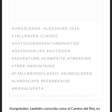
KUNGSLEDEN, ALESJAURE 2016,
FJÄLLRÄVEN CLASSIC
#OUTDOORADVENTUREPHOTOS
#OUTDOORLIFE #OUTDOOR
#ADVENTURE #CAMPSITE #TREKKING
#TREK #MOUNTAINS
#FJÄLLRÄVENCLASSIC #KUNGSLEDEN
#LANDSCAPE #KEBNEKAISE
#NIKKALUOKTA
UNA FOTO PUBLICADA POR TOM (@TKEBJORK
Kungsleden, también conocida como el Camino del Rey, es