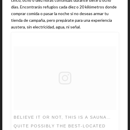
cinco, ocho o diez horas continuas durante siete u ocho
días. Encontrarás refugios cada diez o 20 kilómetros donde
comprar comida o pasar la noche si no deseas armar tu
tienda de campaña, pero prepárate para una experiencia
austera, sin electricidad, agua, ni señal.
BELIEVE IT OR NOT, THIS IS A SAUNA…
QUITE POSSIBLY THE BEST-LOCATED