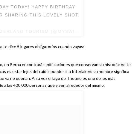
LDAY TODAY! HAPPY BIRTHDAY
R SHARING THIS LOVELY SHOT
TZERLAND TOURISM (@MYSWITZERLAND) EL
1 DE AG
ta te dice 5 lugares obligatorios cuando vayas:
to, en Berna encontrarás edificaciones que conservan su historia: no te
scas es estar lejos del ruido, puedes ir a Interlaken: su nombre significa
ue ya no querían. A su vez el lago de Thoune es uno de los más
le a las 400 000 personas que viven alrededor del mismo.