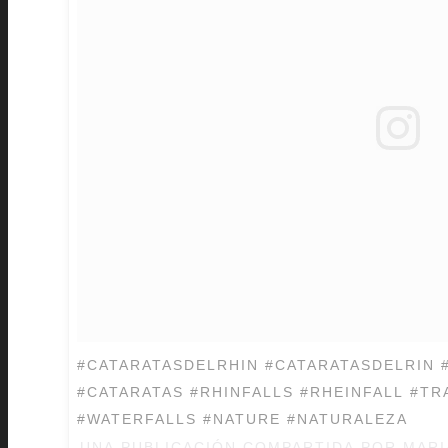
#CATARATASDELRHIN #CATARATASDELRIN 
#CATARATAS #RHINFALLS #RHEINFALL #T
#WATERFALLS #NATURE #NATURALEZA
UNA PUBLICACIÓN COMPARTIDA POR MARI