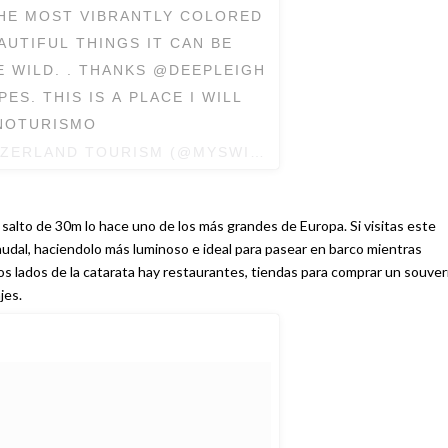
HE MOST VIBRANTLY COLORED
AUTIFUL THINGS IT CAN BE
E WILD. . THANKS @DEEPLEIGH
S. THIS IS A PLACE I WILL
TICINOTURISMO
TZERLAND TOURISM (@MYSWITZERLAND) EL
2 DE SE
u salto de 30m lo hace uno de los más grandes de Europa. Si visitas este
udal, haciendolo más luminoso e ideal para pasear en barco mientras
os lados de la catarata hay restaurantes, tiendas para comprar un souver
jes.