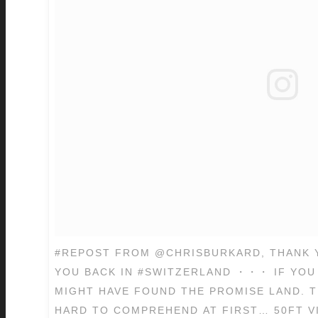
#REPOST FROM @CHRISBURKARD, THANK Y
YOU BACK IN #SWITZERLAND ・・・ IF YOU 
MIGHT HAVE FOUND THE PROMISE LAND. TH
HARD TO COMPREHEND AT FIRST… 50FT VIS