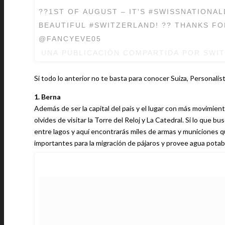
??1ST OF AUGUST – IT'S #SWISSNATIONA
BEAUTIFUL #SWITZERLAND! ?? THANKS FO
@FANCYEVE05
UNA PUBLICACIÓN COMPARTIDA POR SWI
Si todo lo anterior no te basta para conocer Suiza, Personalis
1. Berna
Además de ser la capital del país y el lugar con más movimien
olvides de visitar la Torre del Reloj y La Catedral. Si lo que bu
entre lagos y aquí encontrarás miles de armas y municiones q
importantes para la migración de pájaros y provee agua potab