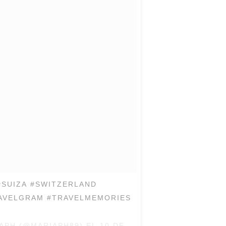
#SUIZA #SWITZERLAND
RAVELGRAM #TRAVELMEMORIES
APH (@MARIAPH89) EL
10 DE JUL DE 2017 A LA(S) 2