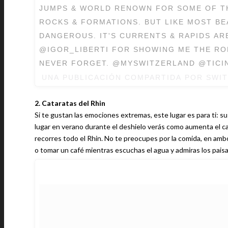
JUMPS & WORLD RENOWN FOR SOME OF T
ROCKS & FORMATIONS. BUT LIKE MOST BE
DANGEROUS. IT'S CURRENTS & RAPIDS AR
@IGOR_LIBERTI FOR SHOWING ME THE ROPE
NEVER FORGET. @MYSWITZERLAND @
UNA PUBLICACIÓN COMPARTIDA POR SWI
2. Cataratas del Rhin
Si te gustan las emociones extremas, este lugar es para ti: s
lugar en verano durante el deshielo verás como aumenta el ca
recorres todo el Rhin. No te preocupes por la comida, en amb
o tomar un café mientras escuchas el agua y admiras los paisa