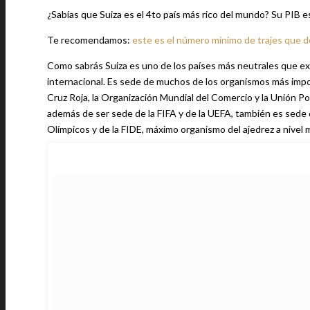
¿Sabías que Suiza es el 4to país más rico del mundo? Su PIB e
Te recomendamos:
este es el número mínimo de trajes que d
Como sabrás Suiza es uno de los países más neutrales que ex
internacional. Es sede de muchos de los organismos más impo
Cruz Roja, la Organización Mundial del Comercio y la Unión Po
además de ser sede de la FIFA y de la UEFA, también es sede del COI, el principal organismo encargado de la realización de los Juegos
Olímpicos y de la FIDE, máximo organismo del ajedrez a nivel 