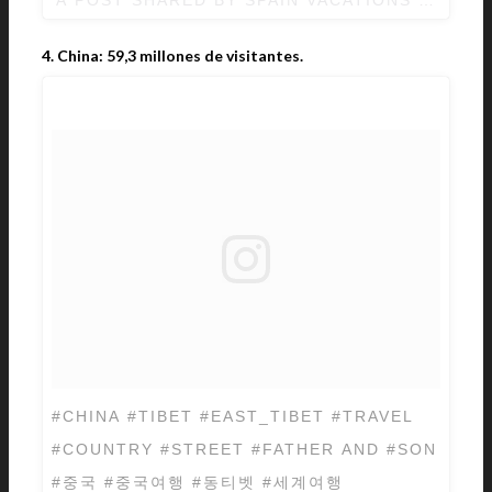
4. China: 59,3 millones de visitantes.
#CHINA #TIBET #EAST_TIBET #TRAVEL
#COUNTRY #STREET #FATHER AND #SON
#중국 #중국여행 #동티벳 #세계여행