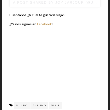
A POST SHARED BY JOY JARJOUR (@JOYJAR
Cuéntanos ¿A cuál te gustaría viajar?
¿Ya nos sigues en
Facebook
?
MUNDO
TURISMO
VIAJE