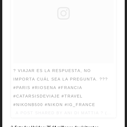
? VIAJAR ES LA RESPUESTA, NO
IMPORTA CUÁL SEA LA PREGUNTA. ???
#PARIS #RIOSENA #FRANCIA
#CATARSISDEVIAJE #TRAVEL
#NIKONB500 #NIKON #IG_FRANCE
A POST SHARED BY ANI DI MATTIA ? (@ANID