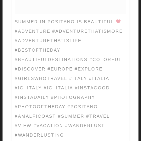
SUMMER IN POSITANO IS BEAUTIFUL
#ADVENTURE #ADVENTURETHATISMORE
#ADVENTURETHATISLIFE
#BESTOFTHEDAY
#BEAUTIFULDESTINATIONS #COLORFUL
#DISCOVER #EUROPE #EXPLORE
#GIRLSWHOTRAVEL #ITALY #ITALIA
#IG_ITALY #IG_ITALIA #INSTAGOOD
#INSTADAILY #PHOTOGRAPHY
#PHOTOOFTHEDAY #POSITANO
#AMALFICOAST #SUMMER #TRAVEL
#VIEW #VACATION #WANDERLUST
#WANDERLUSTING