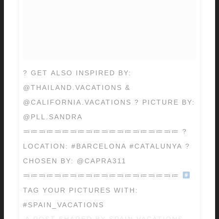
? GET ALSO INSPIRED BY:
@THAILAND.VACATIONS &
@CALIFORNIA.VACATIONS ? PICTURE BY:
@PLL.SANDRA
≕≔≕≔≕≔≕≔≕≔≕≔≕≔≕≔≕≔≕≔ ?
LOCATION: #BARCELONA #CATALUNYA ?
CHOSEN BY: @CAPRA311
≕≔≕≔≕≔≕≔≕≔≕≔≕≔≕≔≕≔≕≔
TAG YOUR PICTURES WITH:
#SPAIN_VACATIONS
A POST SHARED BY SPAIN VACATIONS © (@SP