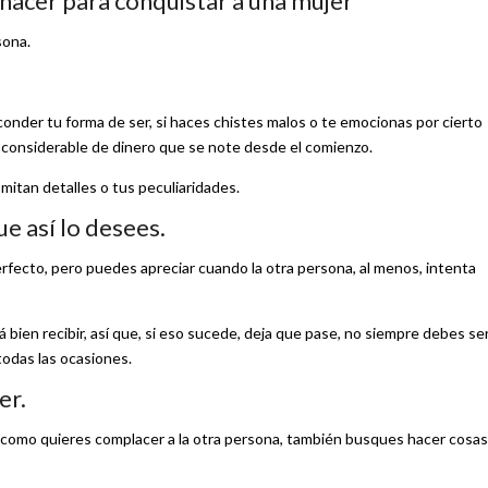
hacer para conquistar a una mujer
sona.
onder tu forma de ser, si haces chistes malos o te emocionas por cierto
d considerable de dinero que se note desde el comienzo.
mitan detalles o tus peculiaridades.
e así lo desees.
perfecto, pero puedes apreciar cuando la otra persona, al menos, intenta
ien recibir, así que, si eso sucede, deja que pase, no siempre debes ser
todas las ocasiones.
er.
í como quieres complacer a la otra persona, también busques hacer cosas