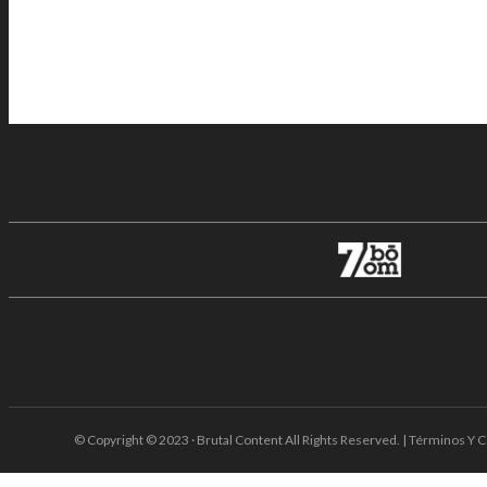
© Copyright © 2023 · Brutal Content All Rights Reserved. | Términos Y C