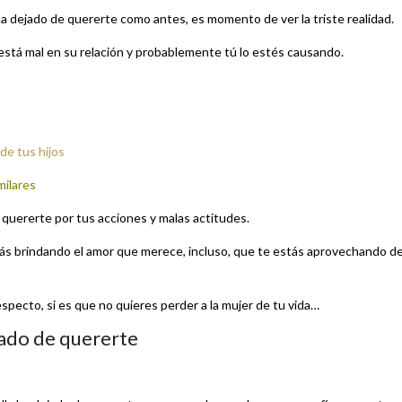
 ha dejado de quererte como antes, es momento de ver la triste realidad.
está mal en su relación y probablemente tú lo estés causando.
de tus hijos
milares
e quererte por tus acciones y malas actitudes.
stás brindando el amor que merece, incluso, que te estás aprovechando de
pecto, si es que no quieres perder a la mujer de tu vida…
jado de quererte