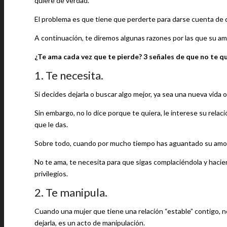
quiere de verdad.
El problema es que tiene que perderte para darse cuenta de qu
A continuación, te diremos algunas razones por las que su a
¿Te ama cada vez que te pierde? 3 señales de que no te q
1. Te necesita.
Si decides dejarla o buscar algo mejor, ya sea una nueva vida o p
Sin embargo, no lo dice porque te quiera, le interese su relac
que le das.
Sobre todo, cuando por mucho tiempo has aguantado su amor m
No te ama, te necesita para que sigas complaciéndola y hacie
privilegios.
2. Te manipula.
Cuando una mujer que tiene una relación “estable” contigo,
dejarla, es un acto de manipulación.