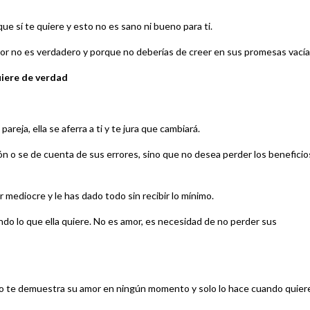
e sí te quiere y esto no es sano ni bueno para ti.
mor no es verdadero y porque no deberías de creer en sus promesas vacía
uiere de verdad
areja, ella se aferra a ti y te jura que cambiará.
ión o se de cuenta de sus errores, sino que no desea perder los beneficio
ediocre y le has dado todo sin recibir lo mínimo.
ndo lo que ella quiere. No es amor, es necesidad de no perder sus
 no te demuestra su amor en ningún momento y solo lo hace cuando quier