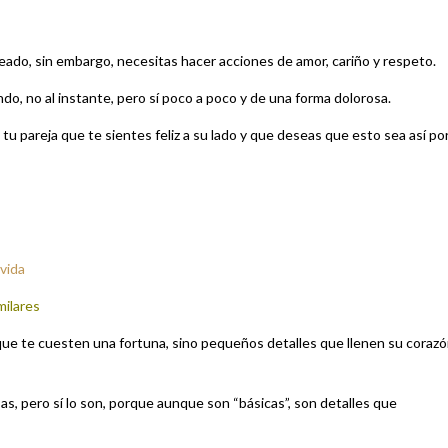
seado, sin embargo, necesitas hacer acciones de amor, cariño y respeto.
do, no al instante, pero sí poco a poco y de una forma dolorosa.
tu pareja que te sientes feliz a su lado y que deseas que esto sea así po
 vida
milares
que te cuesten una fortuna, sino pequeños detalles que llenen su corazó
, pero sí lo son, porque aunque son “básicas”, son detalles que