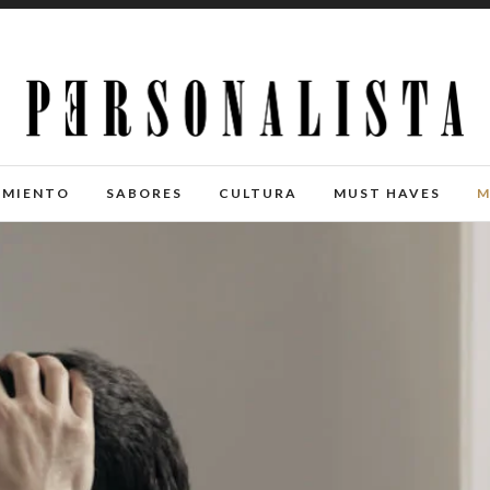
IMIENTO
SABORES
CULTURA
MUST HAVES
M