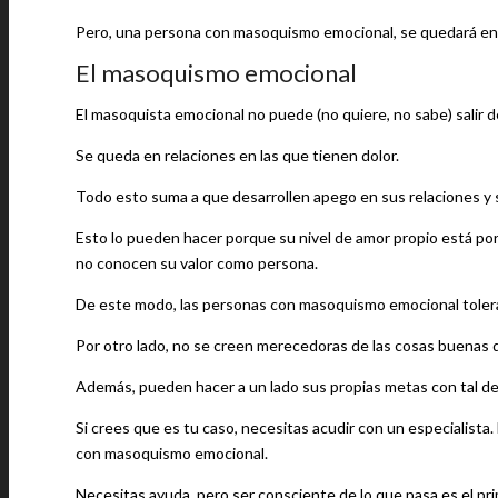
Pero, una persona con masoquismo emocional, se quedará en 
El masoquismo emocional
El masoquista emocional no puede (no quiere, no sabe) salir d
Se queda en relaciones en las que tienen dolor.
Todo esto suma a que desarrollen apego en sus relaciones y s
Esto lo pueden hacer porque su nivel de amor propio está por
no conocen su valor como persona.
De este modo, las personas con masoquismo emocional tolera
Por otro lado, no se creen merecedoras de las cosas buenas 
Además, pueden hacer a un lado sus propias metas con tal de s
Si crees que es tu caso, necesitas acudir con un especialista.
con masoquismo emocional.
Necesitas ayuda, pero ser consciente de lo que pasa es el prim