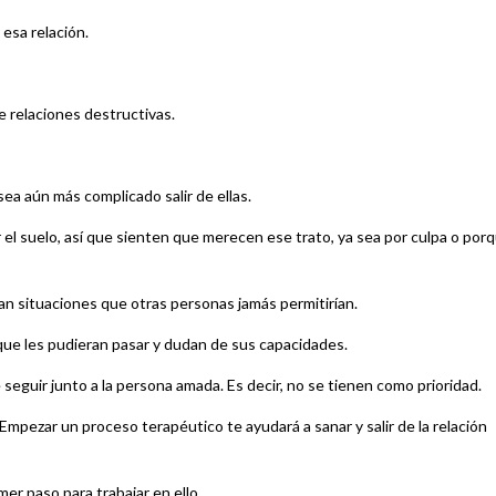
esa relación.
e relaciones destructivas.
ea aún más complicado salir de ellas.
 el suelo, así que sienten que merecen ese trato, ya sea por culpa o por
n situaciones que otras personas jamás permitirían.
que les pudieran pasar y dudan de sus capacidades.
eguir junto a la persona amada. Es decir, no se tienen como prioridad.
 Empezar un proceso terapéutico te ayudará a sanar y salir de la relación
er paso para trabajar en ello.