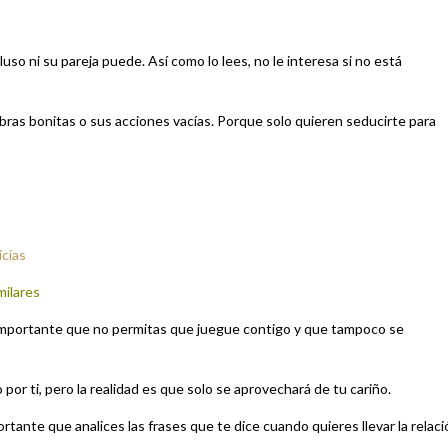
so ni su pareja puede. Así como lo lees, no le interesa si no está
bras bonitas o sus acciones vacías. Porque solo quieren seducirte para
icias
milares
 es importante que no permitas que juegue contigo y que tampoco se
or ti, pero la realidad es que solo se aprovechará de tu cariño.
rtante que analices las frases que te dice cuando quieres llevar la relaci