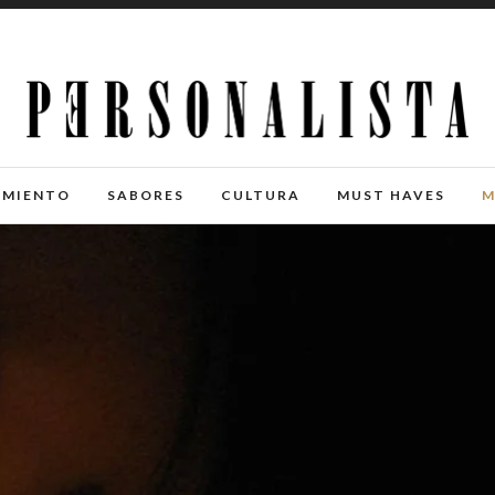
IMIENTO
SABORES
CULTURA
MUST HAVES
M