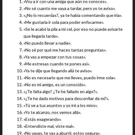
«Voy a ir con una amiga que aún no conoces».
«No sé cuanto me vaya a tardar, pero yo te aviso».
«¿No lo recuerdas?, ya te había comentando que iría».
«Me gustaría ir sola para poder enfocarme».
«Se le acabó la pila a mi cel, por eso no puede avisarte
que llegaría tarde».
«No puedo llevar a nadie».
«No sé por qué me haces tantas preguntas».
«Ya vas a empezar con tus cosas».
«Me estresas cuando te pones así».
«Ya te dije que llegando allá te aviso».
«No es necesario que me lleves, puedo irme sola».
«No es mi amigo, es un conocido».
«¿Te falta algo? ¿Te he fallado en algo?».
«¿Te he dado motivos para desconfiar de mí?».
«Tú ve a tus asuntos y yo iré a los míos».
«Yo te alcanzo, nos vemos allá».
«Estás exagerando».
«Entendiste mal, viste mal».
«No vayas, te vas a aburrir, estoy segura».