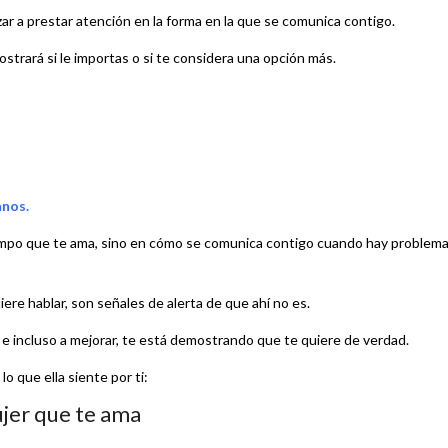
ar a prestar atención en la forma en la que se comunica contigo.
strará si le importas o si te considera una opción más.
anos.
tiempo que te ama, sino en cómo se comunica contigo cuando hay problem
iere hablar, son señales de alerta de que ahí no es.
do e incluso a mejorar, te está demostrando que te quiere de verdad.
o que ella siente por ti:
ujer que te ama