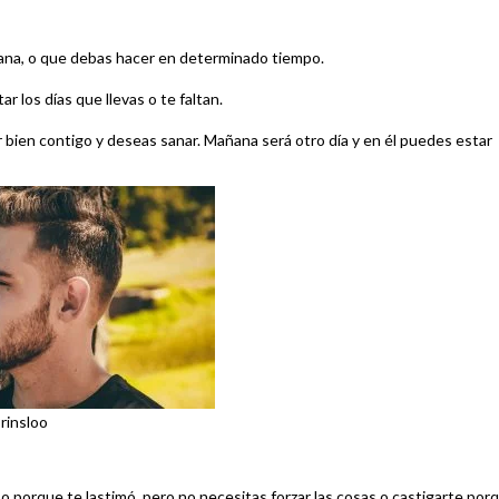
ñana, o que debas hacer en determinado tiempo.
r los días que llevas o te faltan.
 bien contigo y deseas sanar. Mañana será otro día y en él puedes estar
rinsloo
 porque te lastimó, pero no necesitas forzar las cosas o castigarte por