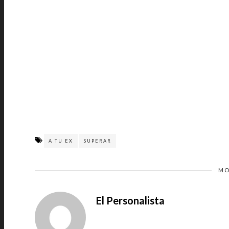
A TU EX
SUPERAR
MO
El Personalista