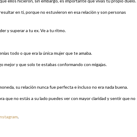
ue ellos hicieron, sin embargo, es importante que vivas tu propio duelo.
esultar en ti, porque no estuvieron en esa relación y son personas
er y superar a tu ex. Ve a tu ritmo.
tenías todo o que era la única mujer que te amaba.
lgo mejor y que solo te estabas conformando con migajas.
 moneda, su relación nunca fue perfecta e incluso no era nada buena.
hora que no estás a su lado puedes ver con mayor claridad y sentir que no
Instagram
.